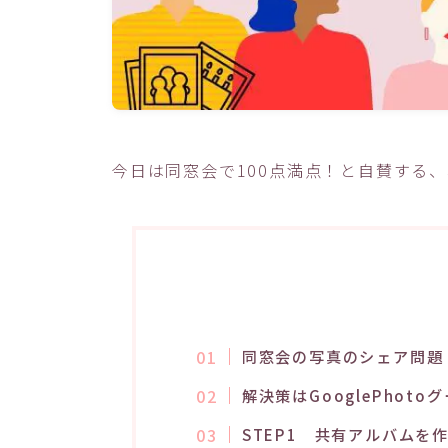
今日は同窓会で100点満点！と自賛する
同窓会の写真のシェア問題
解決策はGooglePhot
STEP1 共有アルバムを