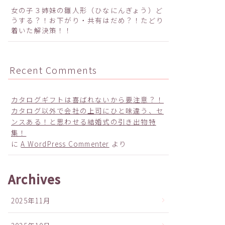
女の子３姉妹の雛人形（ひなにんぎょう）ど
うする？！お下がり・共有はだめ？！たどり
着いた解決策！！
Recent Comments
カタログギフトは喜ばれないから要注意？！
カタログ以外で会社の上司にひと味違う、セ
ンスある！と思わせる結婚式の引き出物特
集！
に
A WordPress Commenter
より
Archives
2025年11月