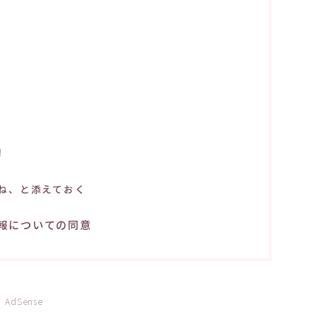
る
換
ね、と添えておく
報についての同意
AdSense