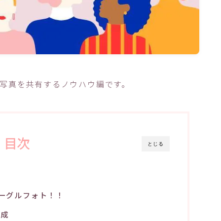
、写真を共有するノウハウ編です。
目次
とじる
oグーグルフォト！！
作成