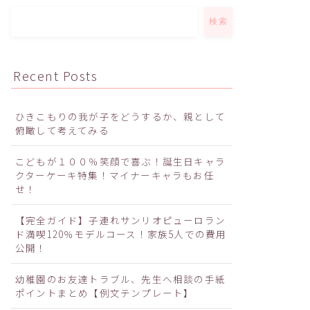
検索
Recent Posts
ひきこもりの我が子をどうするか、親として
俯瞰して考えてみる
こどもが１００％笑顔で喜ぶ！誕生日キャラ
クターケーキ特集！マイナーキャラもお任
せ！
【完全ガイド】子連れサンリオピューロラン
ド満喫120％モデルコース！家族5人での費用
公開！
幼稚園のお友達トラブル、先生へ相談の手紙
ポイントまとめ【例文テンプレート】