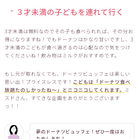
３才未満の子どもを連れて行く
3才未満は無料なのでその子も食べられれば、その分お
得になりますね！でもドーナツはかなり甘いですし、3
才未満のこどもが食べ過ぎるのは心配なので気をつけ
てくださいね！飲み物はミルクがおすすめです。
もし元が取れなくても、ドーナツビュッフェは楽しい
思い出！プライスレスです！
こどもは「ドーナツ食べ
放題たのしかったね～」とニコニコしてくれます。
ミ
Follow Me
スドさん、すてきな企画をありがとうございます
っ！！
夢のドーナツビュッフェ！ぜひ一度はお
ためしあれ！