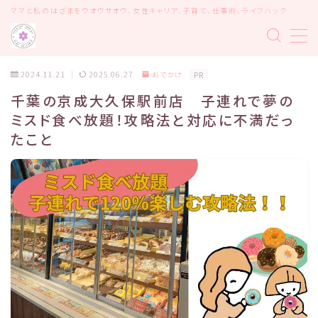
ママと私のはざまをウオウサオウ、女性キャリア、子育て、仕事術、ライフハック
MENU
2024.11.21
2025.06.27
おでかけ
PR
記事一覧
千葉の京成大久保駅前店 子連れで夢の
ミスド食べ放題！攻略法と対応に不満だっ
女性のキャリア
たこと
ライフハック
おでかけ
子育て
運営者情報
お問い合わせ